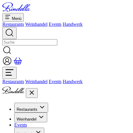
Menü
Restaurants
Weinhandel
Events
Handwerk
Restaurants
Weinhandel
Events
Handwerk
Restaurants
Übersicht Restaurants
Weinhandel
Bankette & Events
Events
Übersicht
Dolcezze