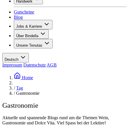
Handwerk
Sortiment
Übersicht
Vinotecas
Gutscheine
Gipsen
Blog
Malern
Inspiration
Jobs & Karriere
Weinwissen
Übersicht
Über Bindella
Offene Stellen
Übersicht
Lernende
Unsere Tenutas
Geschichte
Ihre Vorteile
Tenuta Vallocaia
Magazin «La vita è bella»
Werte
Tenuta Vergaia
Medien
Ansprechpartner
Deutsch
Les Moby Dicks
Impressum
Datenschutz
AGB
Kontakte
Nachhaltigkeit
Home
/
Tag
/
Gastronomie
Gastronomie
Aktuelle und spannende Blogs rund um die Themen Wein,
Gastronomie und Dolce Vita. Viel Spass bei der Lektüre!