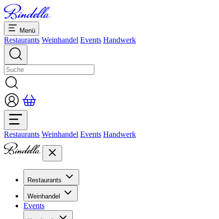
Menü
Restaurants
Weinhandel
Events
Handwerk
Restaurants
Weinhandel
Events
Handwerk
Restaurants
Übersicht Restaurants
Weinhandel
Bankette & Events
Events
Übersicht
Dolcezze