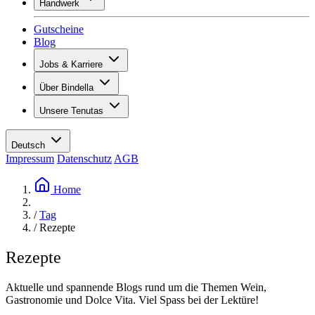
Handwerk
Sortiment
Übersicht
Vinotecas
Gutscheine
Gipsen
Blog
Malern
Inspiration
Jobs & Karriere
Weinwissen
Übersicht
Über Bindella
Offene Stellen
Übersicht
Lernende
Unsere Tenutas
Geschichte
Ihre Vorteile
Tenuta Vallocaia
Magazin «La vita è bella»
Werte
Tenuta Vergaia
Medien
Ansprechpartner
Deutsch
Les Moby Dicks
Impressum
Datenschutz
AGB
Kontakte
Nachhaltigkeit
Home
/
Tag
/
Rezepte
Rezepte
Aktuelle und spannende Blogs rund um die Themen Wein,
Gastronomie und Dolce Vita. Viel Spass bei der Lektüre!