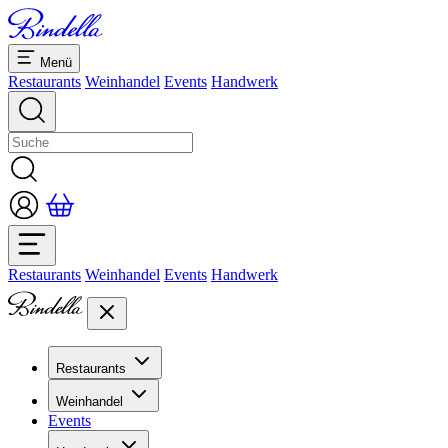
Menü
Restaurants
Weinhandel
Events
Handwerk
Restaurants
Weinhandel
Events
Handwerk
Restaurants
Übersicht Restaurants
Weinhandel
Bankette & Events
Events
Übersicht
Dolcezze