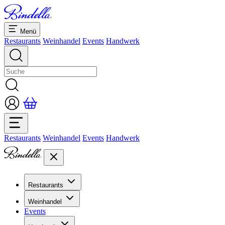
Menü
Restaurants
Weinhandel
Events
Handwerk
Restaurants
Weinhandel
Events
Handwerk
Restaurants
Übersicht Restaurants
Weinhandel
Bankette & Events
Events
Übersicht
Dolcezze