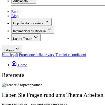
Artigianato
Assortimento
Panoramica
Vinotecas
Gessare
Buoni
Pittura
Blog
Inspiration
Opportunità di carriera
Conoscenza del vino
Panoramica
Informazioni su Bindella
Posti vacanti
Panoramica
Studenti
Nostre Tenute
Storia
I tuoi vantaggi
Tenuta Vallocaia
Rivista «La vita è bella»
Valori
Tenuta Vergaia
Media
Referente
Italiano
Les Moby Dicks
Note legali
Protezione della privacy
Termini e condizioni
Contatti
Sostenibilità
Home
Referente
Haben Sie Fragen rund ums Thema Arbeiten 
Rufen Sie uns an – wir sind gerne für Sie da!