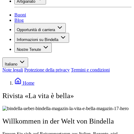
Artigianato
Assortimento
Panoramica
Vinotecas
Gessare
Buoni
Pittura
Blog
Inspiration
Opportunità di carriera
Conoscenza del vino
Panoramica
Informazioni su Bindella
Posti vacanti
Panoramica
Studenti
Nostre Tenute
Storia
I tuoi vantaggi
Tenuta Vallocaia
Rivista «La vita è bella»
Valori
Tenuta Vergaia
Media
Referente
Italiano
Les Moby Dicks
Note legali
Protezione della privacy
Termini e condizioni
Contatti
Sostenibilità
Home
Rivista «La vita è bella»
Willkommen in der Welt von Bindella
Freuen Sie sich auf Reisereportagen aus Italien, Rezepte, viel