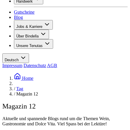
Handwerk
Sortiment
Übersicht
Vinotecas
Gutscheine
Gipsen
Blog
Malern
Inspiration
Jobs & Karriere
Weinwissen
Übersicht
Über Bindella
Offene Stellen
Übersicht
Lernende
Unsere Tenutas
Geschichte
Ihre Vorteile
Tenuta Vallocaia
Magazin «La vita è bella»
Werte
Tenuta Vergaia
Medien
Ansprechpartner
Deutsch
Les Moby Dicks
Impressum
Datenschutz
AGB
Kontakte
Nachhaltigkeit
Home
/
Tag
/
Magazin 12
Magazin 12
Aktuelle und spannende Blogs rund um die Themen Wein,
Gastronomie und Dolce Vita. Viel Spass bei der Lektüre!