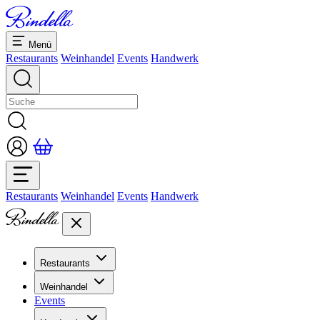
Menü
Restaurants
Weinhandel
Events
Handwerk
Restaurants
Weinhandel
Events
Handwerk
Restaurants
Übersicht Restaurants
Weinhandel
Bankette & Events
Events
Übersicht
Dolcezze