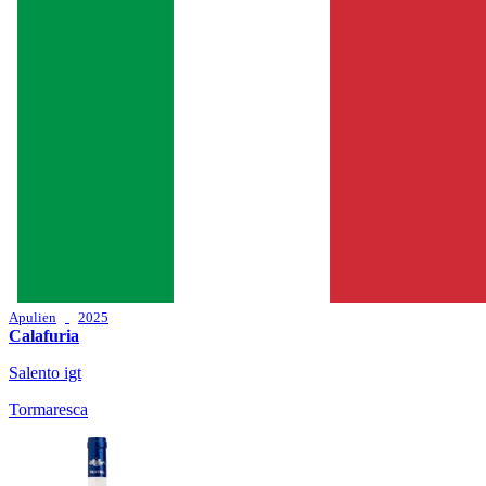
Apulien
2025
Calafuria
Salento igt
Tormaresca