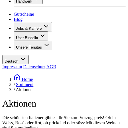
Handwerk
Sortiment
Übersicht
Vinotecas
Gipsen
Gutscheine
Malern
Blog
Inspiration
Jobs & Karriere
Weinwissen
Übersicht
Über Bindella
Offene Stellen
Übersicht
Lernende
Unsere Tenutas
Geschichte
Ihre Vorteile
Tenuta Vallocaia
Magazin «La vita è bella»
Werte
Tenuta Vergaia
Medien
Ansprechpartner
Deutsch
Les Moby Dicks
Impressum
Datenschutz
AGB
Kontakte
Nachhaltigkeit
Home
/
Sortiment
/
Aktionen
Aktionen
Die schönsten Italiener gibt es für Sie zum Vorzugspreis! Ob in
Weiss, Rosé oder Rot, ob prickelnd oder süss: Mit diesen Weinen
sind Sie gut bedient.