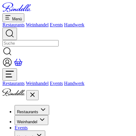
Menü
Restaurants
Weinhandel
Events
Handwerk
Restaurants
Weinhandel
Events
Handwerk
Restaurants
Übersicht Restaurants
Weinhandel
Bankette & Events
Events
Übersicht
Dolcezze