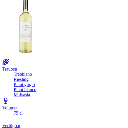
Trauben
Trebbiano
Riesling
Pinot grigio
Pinot bianco
Malvasia
Volumen
75 cl
Verfügbar