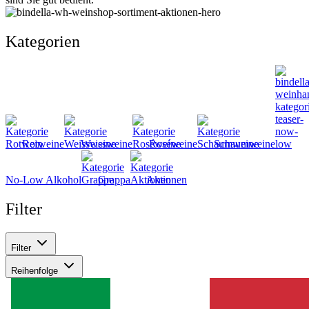
Kategorien
Rotweine
Weissweine
Roséweine
Schaumweine
No-Low Alkohol
Grappa
Aktionen
Filter
Filter
Reihenfolge