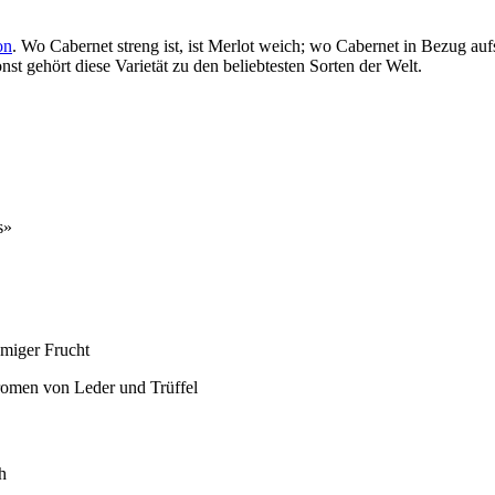
on
. Wo Cabernet streng ist, ist Merlot weich; wo Cabernet in Bezug aufs
nst gehört diese Varietät zu den beliebtesten Sorten der Welt.
s»
umiger Frucht
Aromen von Leder und Trüffel
h