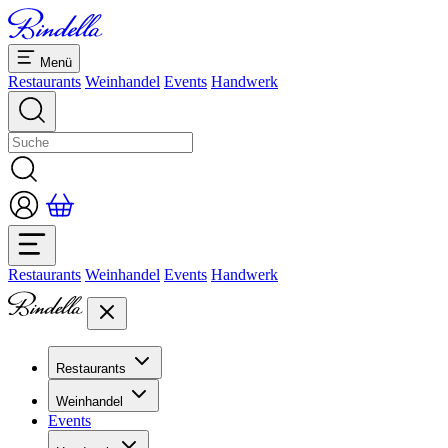
Menü
Restaurants
Weinhandel
Events
Handwerk
Restaurants
Weinhandel
Events
Handwerk
Restaurants
Übersicht Restaurants
Weinhandel
Bankette & Events
Events
Übersicht
Dolcezze