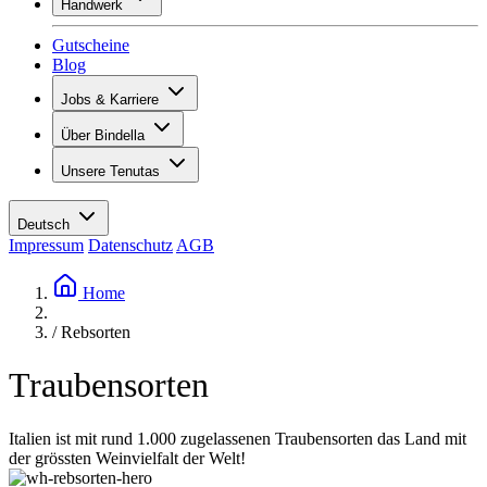
Handwerk
Sortiment
Übersicht
Vinotecas
Gutscheine
Gipsen
Blog
Malern
Inspiration
Jobs & Karriere
Weinwissen
Übersicht
Über Bindella
Offene Stellen
Übersicht
Lernende
Unsere Tenutas
Geschichte
Ihre Vorteile
Tenuta Vallocaia
Magazin «La vita è bella»
Werte
Tenuta Vergaia
Medien
Ansprechpartner
Deutsch
Les Moby Dicks
Impressum
Datenschutz
AGB
Kontakte
Nachhaltigkeit
Home
/
Rebsorten
Traubensorten
Italien ist mit rund 1.000 zugelassenen Traubensorten das Land mit
der grössten Weinvielfalt der Welt!