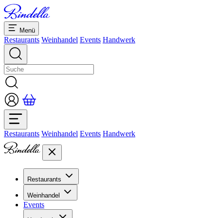
Menü
Restaurants
Weinhandel
Events
Handwerk
Restaurants
Weinhandel
Events
Handwerk
Restaurants
Übersicht Restaurants
Weinhandel
Bankette & Events
Events
Übersicht
Dolcezze