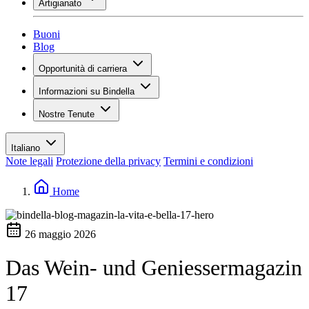
Artigianato
Assortimento
Panoramica
Vinotecas
Gessare
Buoni
Pittura
Blog
Inspiration
Opportunità di carriera
Conoscenza del vino
Panoramica
Informazioni su Bindella
Posti vacanti
Panoramica
Studenti
Nostre Tenute
Storia
I tuoi vantaggi
Tenuta Vallocaia
Rivista «La vita è bella»
Valori
Tenuta Vergaia
Media
Referente
Italiano
Les Moby Dicks
Note legali
Protezione della privacy
Termini e condizioni
Contatti
Sostenibilità
Home
26 maggio 2026
Das Wein- und Geniessermagazin
17