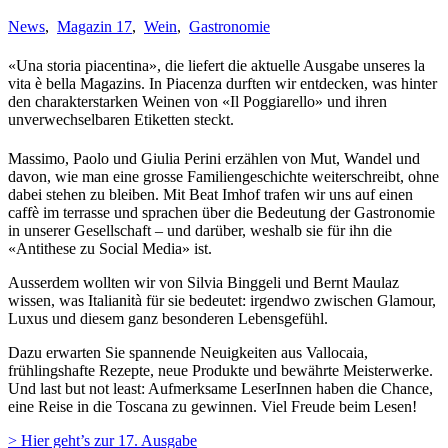
News
,
Magazin 17
,
Wein
,
Gastronomie
«Una storia piacentina», die liefert die aktuelle Ausgabe unseres la
vita è bella Magazins. In Piacenza durften wir entdecken, was hinter
den charakterstarken Weinen von «Il Poggiarello» und ihren
unverwechselbaren Etiketten steckt.
Massimo, Paolo und Giulia Perini erzählen von Mut, Wandel und
davon, wie man eine grosse Familiengeschichte weiterschreibt, ohne
dabei stehen zu bleiben. Mit Beat Imhof trafen wir uns auf einen
caffè im terrasse und sprachen über die Bedeutung der Gastronomie
in unserer Gesellschaft – und darüber, weshalb sie für ihn die
«Antithese zu Social Media» ist.
Ausserdem wollten wir von Silvia Binggeli und Bernt Maulaz
wissen, was Italianità für sie bedeutet: irgendwo zwischen Glamour,
Luxus und diesem ganz besonderen Lebensgefühl.
Dazu erwarten Sie spannende Neuigkeiten aus Vallocaia,
frühlingshafte Rezepte, neue Produkte und bewährte Meisterwerke.
Und last but not least: Aufmerksame LeserInnen haben die Chance,
eine Reise in die Toscana zu gewinnen. Viel Freude beim Lesen!
> Hier geht’s zur 17. Ausgabe