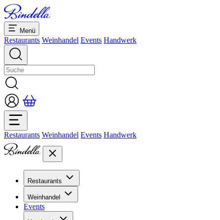
Menü
Restaurants
Weinhandel
Events
Handwerk
Restaurants
Weinhandel
Events
Handwerk
Restaurants
Übersicht Restaurants
Weinhandel
Bankette & Events
Events
Übersicht
Dolcezze