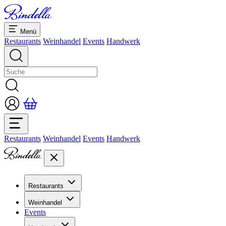
Menü
Restaurants
Weinhandel
Events
Handwerk
Restaurants
Weinhandel
Events
Handwerk
Restaurants
Übersicht Restaurants
Weinhandel
Bankette & Events
Events
Übersicht
Dolcezze