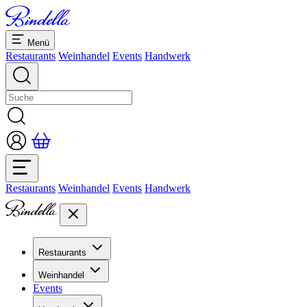
Menü
Restaurants
Weinhandel
Events
Handwerk
Restaurants
Weinhandel
Events
Handwerk
Restaurants
Übersicht Restaurants
Weinhandel
Bankette & Events
Events
Übersicht
Dolcezze