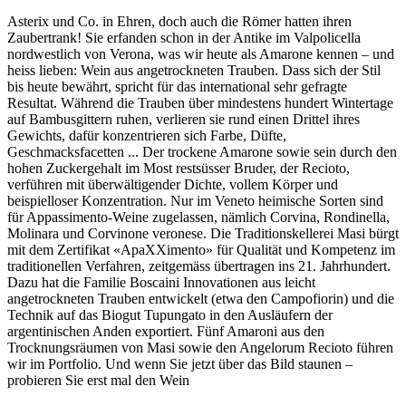
Asterix und Co. in Ehren, doch auch die Römer hatten ihren
Zaubertrank! Sie erfanden schon in der Antike im Valpolicella
nordwestlich von Verona, was wir heute als Amarone kennen – und
heiss lieben: Wein aus angetrockneten Trauben. Dass sich der Stil
bis heute bewährt, spricht für das international sehr gefragte
Resultat. Während die Trauben über mindestens hundert Wintertage
auf Bambusgittern ruhen, verlieren sie rund einen Drittel ihres
Gewichts, dafür konzentrieren sich Farbe, Düfte,
Geschmacksfacetten ... Der trockene Amarone sowie sein durch den
hohen Zuckergehalt im Most restsüsser Bruder, der Recioto,
verführen mit überwältigender Dichte, vollem Körper und
beispielloser Konzentration. Nur im Veneto heimische Sorten sind
für Appassimento-Weine zugelassen, nämlich Corvina, Rondinella,
Molinara und Corvinone veronese. Die Traditionskellerei Masi bürgt
mit dem Zertifikat «ApaXXimento» für Qualität und Kompetenz im
traditionellen Verfahren, zeitgemäss übertragen ins 21. Jahrhundert.
Dazu hat die Familie Boscaini Innovationen aus leicht
angetrockneten Trauben entwickelt (etwa den Campofiorin) und die
Technik auf das Biogut Tupungato in den Ausläufern der
argentinischen Anden exportiert. Fünf Amaroni aus den
Trocknungsräumen von Masi sowie den Angelorum Recioto führen
wir im Portfolio. Und wenn Sie jetzt über das Bild staunen –
probieren Sie erst mal den Wein