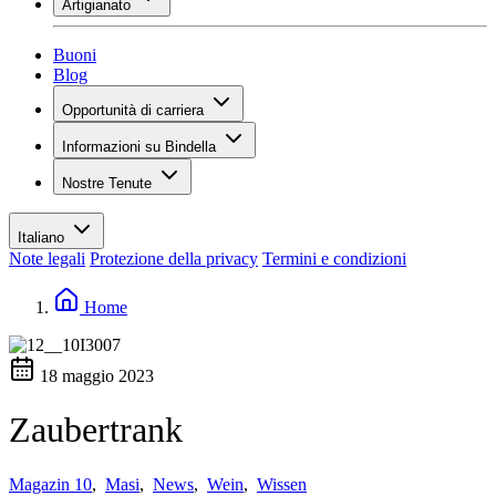
Artigianato
Assortimento
Panoramica
Vinotecas
Gessare
Buoni
Pittura
Blog
Inspiration
Opportunità di carriera
Conoscenza del vino
Panoramica
Informazioni su Bindella
Posti vacanti
Panoramica
Studenti
Nostre Tenute
Storia
I tuoi vantaggi
Tenuta Vallocaia
Rivista «La vita è bella»
Valori
Tenuta Vergaia
Media
Referente
Italiano
Les Moby Dicks
Note legali
Protezione della privacy
Termini e condizioni
Contatti
Sostenibilità
Home
18 maggio 2023
Zaubertrank
Magazin 10
,
Masi
,
News
,
Wein
,
Wissen