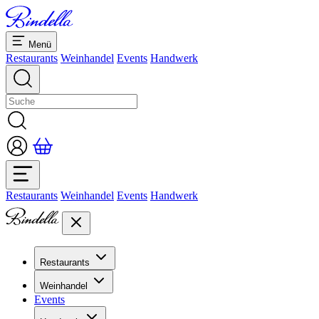
Menü
Restaurants
Weinhandel
Events
Handwerk
Restaurants
Weinhandel
Events
Handwerk
Restaurants
Übersicht Restaurants
Weinhandel
Bankette & Events
Events
Übersicht
Dolcezze