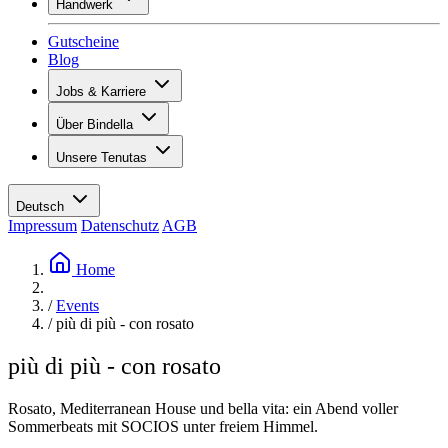
Handwerk
Sortiment
Übersicht
Vinotecas
Gutscheine
Gipsen
Blog
Malern
Inspiration
Jobs & Karriere
Weinwissen
Übersicht
Über Bindella
Offene Stellen
Übersicht
Lernende
Unsere Tenutas
Geschichte
Ihre Vorteile
Tenuta Vallocaia
Magazin «La vita è bella»
Werte
Tenuta Vergaia
Medien
Ansprechpartner
Deutsch
Les Moby Dicks
Impressum
Datenschutz
AGB
Kontakte
Nachhaltigkeit
Home
/
Events
/
più di più - con rosato
più di più - con rosato
Rosato, Mediterranean House und bella vita: ein Abend voller
Sommerbeats mit SOCIOS unter freiem Himmel.