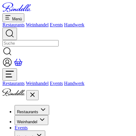
Menü
Restaurants
Weinhandel
Events
Handwerk
Restaurants
Weinhandel
Events
Handwerk
Restaurants
Übersicht Restaurants
Weinhandel
Bankette & Events
Events
Übersicht
Dolcezze