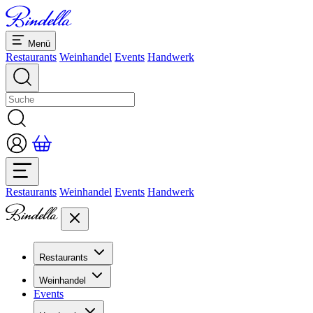
Menü
Restaurants
Weinhandel
Events
Handwerk
Restaurants
Weinhandel
Events
Handwerk
Restaurants
Übersicht Restaurants
Weinhandel
Bankette & Events
Events
Übersicht
Dolcezze