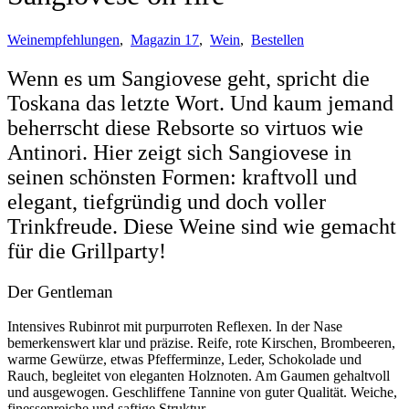
Weinempfehlungen
,
Magazin 17
,
Wein
,
Bestellen
Wenn es um Sangiovese geht, spricht die
Toskana das letzte Wort. Und kaum jemand
beherrscht diese Rebsorte so virtuos wie
Antinori. Hier zeigt sich Sangiovese in
seinen schönsten Formen: kraftvoll und
elegant, tiefgründig und doch voller
Trinkfreude. Diese Weine sind wie gemacht
für die Grillparty!
Der Gentleman
Intensives Rubinrot mit purpurroten Reflexen. In der Nase
bemerkenswert klar und präzise. Reife, rote Kirschen, Brombeeren,
warme Gewürze, etwas Pfefferminze, Leder, Schokolade und
Rauch, begleitet von eleganten Holznoten. Am Gaumen gehaltvoll
und ausgewogen. Geschliffene Tannine von guter Qualität. Weiche,
finessenreiche und saftige Struktur.