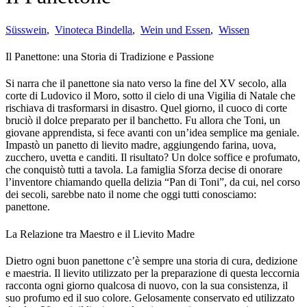
Süsswein
,
Vinoteca Bindella
,
Wein und Essen
,
Wissen
Il Panettone: una Storia di Tradizione e Passione
Si narra che il panettone sia nato verso la fine del XV secolo, alla
corte di Ludovico il Moro, sotto il cielo di una Vigilia di Natale che
rischiava di trasformarsi in disastro. Quel giorno, il cuoco di corte
bruciò il dolce preparato per il banchetto. Fu allora che Toni, un
giovane apprendista, si fece avanti con un’idea semplice ma geniale.
Impastò un panetto di lievito madre, aggiungendo farina, uova,
zucchero, uvetta e canditi. Il risultato? Un dolce soffice e profumato,
che conquistò tutti a tavola. La famiglia Sforza decise di onorare
l’inventore chiamando quella delizia “Pan di Toni”, da cui, nel corso
dei secoli, sarebbe nato il nome che oggi tutti conosciamo:
panettone.
La Relazione tra Maestro e il Lievito Madre
Dietro ogni buon panettone c’è sempre una storia di cura, dedizione
e maestria. Il lievito utilizzato per la preparazione di questa leccornia
racconta ogni giorno qualcosa di nuovo, con la sua consistenza, il
suo profumo ed il suo colore. Gelosamente conservato ed utilizzato