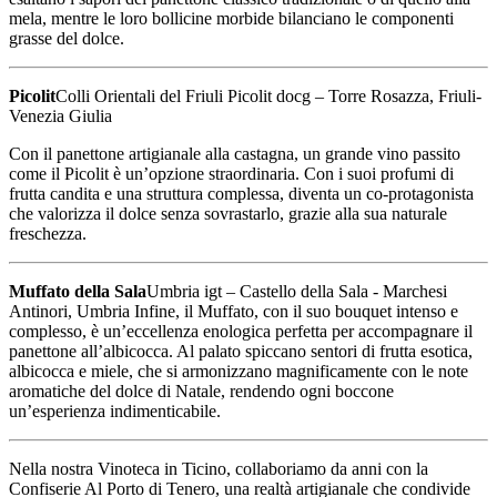
mela, mentre le loro bollicine morbide bilanciano le componenti
grasse del dolce.
Picolit
Colli Orientali del Friuli Picolit docg – Torre Rosazza, Friuli-
Venezia Giulia
Con il panettone artigianale alla castagna, un grande vino passito
come il Picolit è un’opzione straordinaria. Con i suoi profumi di
frutta candita e una struttura complessa, diventa un co-protagonista
che valorizza il dolce senza sovrastarlo, grazie alla sua naturale
freschezza.
Muffato della Sala
Umbria igt – Castello della Sala - Marchesi
Antinori, Umbria Infine, il Muffato, con il suo bouquet intenso e
complesso, è un’eccellenza enologica perfetta per accompagnare il
panettone all’albicocca. Al palato spiccano sentori di frutta esotica,
albicocca e miele, che si armonizzano magnificamente con le note
aromatiche del dolce di Natale, rendendo ogni boccone
un’esperienza indimenticabile.
Nella nostra Vinoteca in Ticino, collaboriamo da anni con la
Confiserie Al Porto di Tenero, una realtà artigianale che condivide