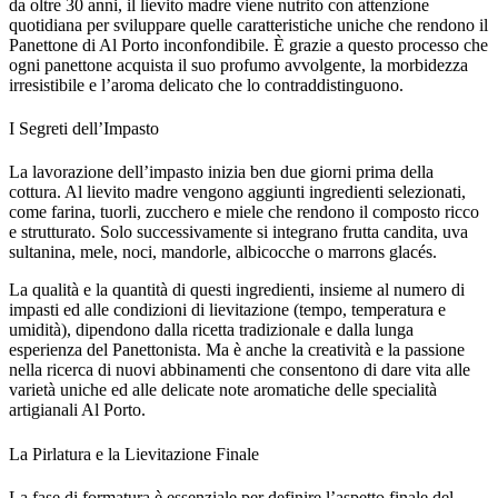
da oltre 30 anni, il lievito madre viene nutrito con attenzione
quotidiana per sviluppare quelle caratteristiche uniche che rendono il
Panettone di Al Porto inconfondibile. È grazie a questo processo che
ogni panettone acquista il suo profumo avvolgente, la morbidezza
irresistibile e l’aroma delicato che lo contraddistinguono.
I Segreti dell’Impasto
La lavorazione dell’impasto inizia ben due giorni prima della
cottura. Al lievito madre vengono aggiunti ingredienti selezionati,
come farina, tuorli, zucchero e miele che rendono il composto ricco
e strutturato. Solo successivamente si integrano frutta candita, uva
sultanina, mele, noci, mandorle, albicocche o marrons glacés.
La qualità e la quantità di questi ingredienti, insieme al numero di
impasti ed alle condizioni di lievitazione (tempo, temperatura e
umidità), dipendono dalla ricetta tradizionale e dalla lunga
esperienza del Panettonista. Ma è anche la creatività e la passione
nella ricerca di nuovi abbinamenti che consentono di dare vita alle
varietà uniche ed alle delicate note aromatiche delle specialità
artigianali Al Porto.
La Pirlatura e la Lievitazione Finale
La fase di formatura è essenziale per definire l’aspetto finale del