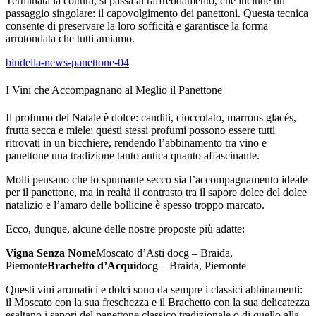
Terminata la cottura, si passa al raffreddamento, che include un
passaggio singolare: il capovolgimento dei panettoni. Questa tecnica
consente di preservare la loro sofficità e garantisce la forma
arrotondata che tutti amiamo.
bindella-news-panettone-04
I Vini che Accompagnano al Meglio il Panettone
Il profumo del Natale è dolce: canditi, cioccolato, marrons glacés,
frutta secca e miele; questi stessi profumi possono essere tutti
ritrovati in un bicchiere, rendendo l’abbinamento tra vino e
panettone una tradizione tanto antica quanto affascinante.
Molti pensano che lo spumante secco sia l’accompagnamento ideale
per il panettone, ma in realtà il contrasto tra il sapore dolce del dolce
natalizio e l’amaro delle bollicine è spesso troppo marcato.
Ecco, dunque, alcune delle nostre proposte più adatte:
Vigna Senza Nome
Moscato d’Asti docg – Braida,
Piemonte
Brachetto d’Acqui
docg – Braida, Piemonte
Questi vini aromatici e dolci sono da sempre i classici abbinamenti:
il Moscato con la sua freschezza e il Brachetto con la sua delicatezza
esaltano i sapori del panettone classico tradizionale o di quello alla