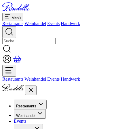
Menü
Restaurants
Weinhandel
Events
Handwerk
Restaurants
Weinhandel
Events
Handwerk
Restaurants
Übersicht Restaurants
Weinhandel
Bankette & Events
Events
Übersicht
Dolcezze