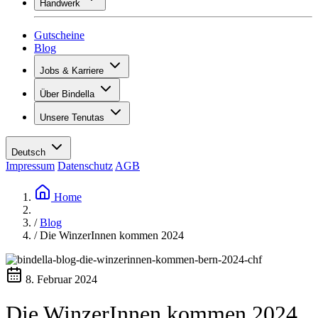
Handwerk
Sortiment
Übersicht
Vinotecas
Gipsen
Gutscheine
Malern
Blog
Inspiration
Jobs & Karriere
Weinwissen
Übersicht
Über Bindella
Offene Stellen
Übersicht
Lernende
Unsere Tenutas
Geschichte
Ihre Vorteile
Tenuta Vallocaia
Magazin «La vita è bella»
Werte
Tenuta Vergaia
Medien
Ansprechpartner
Deutsch
Les Moby Dicks
Impressum
Datenschutz
AGB
Kontakte
Nachhaltigkeit
Home
/
Blog
/
Die WinzerInnen kommen 2024
8. Februar 2024
Die WinzerInnen kommen 2024