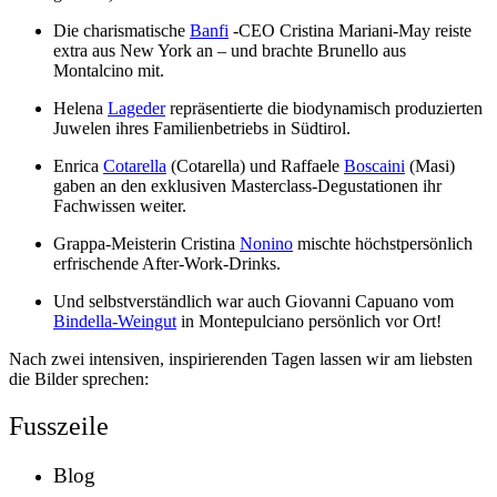
Die charismatische
Banfi
-CEO Cristina Mariani-May reiste
extra aus New York an – und brachte Brunello aus
Montalcino mit.
Helena
Lageder
repräsentierte die biodynamisch produzierten
Juwelen ihres Familienbetriebs in Südtirol.
Enrica
Cotarella
(Cotarella) und Raffaele
Boscaini
(Masi)
gaben an den exklusiven Masterclass-Degustationen ihr
Fachwissen weiter.
Grappa-Meisterin Cristina
Nonino
mischte höchstpersönlich
erfrischende After-Work-Drinks.
Und selbstverständlich war auch Giovanni Capuano vom
Bindella-Weingut
in Montepulciano persönlich vor Ort!
Nach zwei intensiven, inspirierenden Tagen lassen wir am liebsten
die Bilder sprechen:
Fusszeile
Blog