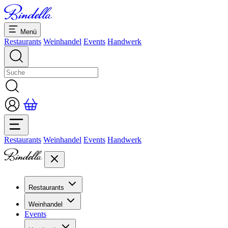
Menü
Restaurants
Weinhandel
Events
Handwerk
Restaurants
Weinhandel
Events
Handwerk
Restaurants
Übersicht Restaurants
Weinhandel
Bankette & Events
Events
Übersicht
Dolcezze