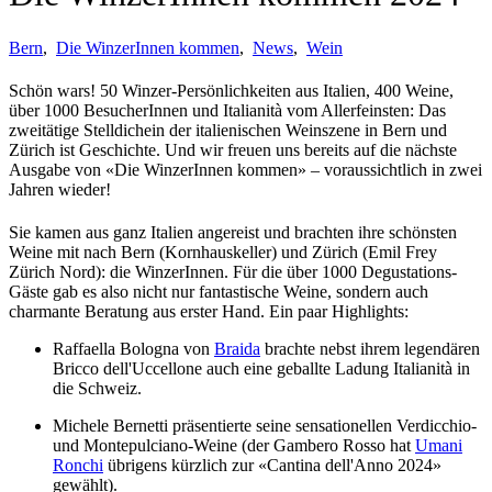
Bern
,
Die WinzerInnen kommen
,
News
,
Wein
Schön wars! 50 Winzer-Persönlichkeiten aus Italien, 400 Weine,
über 1000 BesucherInnen und Italianità vom Allerfeinsten: Das
zweitätige Stelldichein der italienischen Weinszene in Bern und
Zürich ist Geschichte. Und wir freuen uns bereits auf die nächste
Ausgabe von «Die WinzerInnen kommen» – voraussichtlich in zwei
Jahren wieder!
Sie kamen aus ganz Italien angereist und brachten ihre schönsten
Weine mit nach Bern (Kornhauskeller) und Zürich (Emil Frey
Zürich Nord): die WinzerInnen. Für die über 1000 Degustations-
Gäste gab es also nicht nur fantastische Weine, sondern auch
charmante Beratung aus erster Hand. Ein paar Highlights:
Raffaella Bologna von
Braida
brachte nebst ihrem legendären
Bricco dell'Uccellone auch eine geballte Ladung Italianità in
die Schweiz.
Michele Bernetti präsentierte seine sensationellen Verdicchio-
und Montepulciano-Weine (der Gambero Rosso hat
Umani
Ronchi
übrigens kürzlich zur «Cantina dell'Anno 2024»
gewählt).