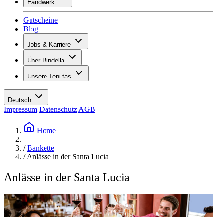
Handwerk
Sortiment
Übersicht
Vinotecas
Gutscheine
Gipsen
Blog
Malern
Inspiration
Jobs & Karriere
Weinwissen
Übersicht
Über Bindella
Offene Stellen
Übersicht
Lernende
Unsere Tenutas
Geschichte
Ihre Vorteile
Tenuta Vallocaia
Magazin «La vita è bella»
Werte
Tenuta Vergaia
Medien
Ansprechpartner
Deutsch
Les Moby Dicks
Impressum
Datenschutz
AGB
Kontakte
Nachhaltigkeit
Home
/
Bankette
/
Anlässe in der Santa Lucia
Anlässe in der Santa Lucia