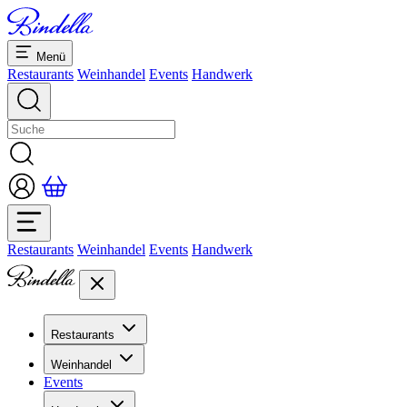
Menü
Restaurants
Weinhandel
Events
Handwerk
Restaurants
Weinhandel
Events
Handwerk
Restaurants
Übersicht Restaurants
Weinhandel
Bankette & Events
Events
Übersicht
Dolcezze