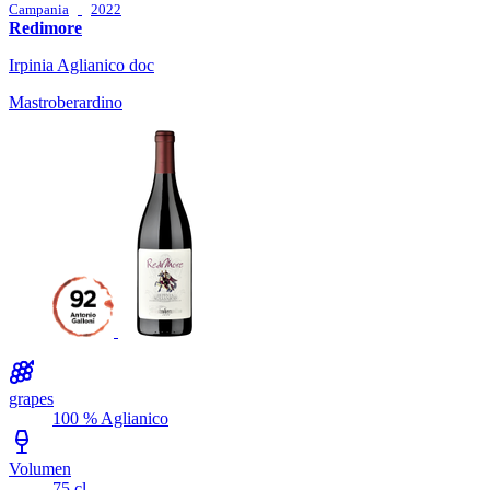
Campania
2022
Redimore
Irpinia Aglianico doc
Mastroberardino
grapes
100 % Aglianico
Volumen
75 cl