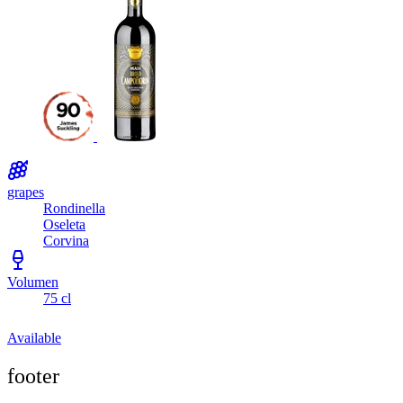
grapes
Rondinella
Oseleta
Corvina
Volumen
75 cl
Available
footer