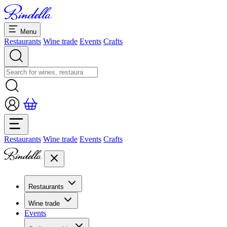
Menu
Restaurants
Wine trade
Events
Crafts
Restaurants
Wine trade
Events
Crafts
Restaurants
Overview restaurants
Wine trade
Banquets & seminars
Events
Overview
Dolcezze