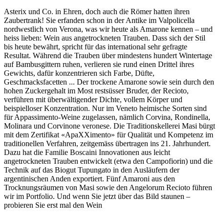
Asterix und Co. in Ehren, doch auch die Römer hatten ihren
Zaubertrank! Sie erfanden schon in der Antike im Valpolicella
nordwestlich von Verona, was wir heute als Amarone kennen – und
heiss lieben: Wein aus angetrockneten Trauben. Dass sich der Stil
bis heute bewährt, spricht für das international sehr gefragte
Resultat. Während die Trauben über mindestens hundert Wintertage
auf Bambusgittern ruhen, verlieren sie rund einen Drittel ihres
Gewichts, dafür konzentrieren sich Farbe, Düfte,
Geschmacksfacetten ... Der trockene Amarone sowie sein durch den
hohen Zuckergehalt im Most restsüsser Bruder, der Recioto,
verführen mit überwältigender Dichte, vollem Körper und
beispielloser Konzentration. Nur im Veneto heimische Sorten sind
für Appassimento-Weine zugelassen, nämlich Corvina, Rondinella,
Molinara und Corvinone veronese. Die Traditionskellerei Masi bürgt
mit dem Zertifikat «ApaXXimento» für Qualität und Kompetenz im
traditionellen Verfahren, zeitgemäss übertragen ins 21. Jahrhundert.
Dazu hat die Familie Boscaini Innovationen aus leicht
angetrockneten Trauben entwickelt (etwa den Campofiorin) und die
Technik auf das Biogut Tupungato in den Ausläufern der
argentinischen Anden exportiert. Fünf Amaroni aus den
Trocknungsräumen von Masi sowie den Angelorum Recioto führen
wir im Portfolio. Und wenn Sie jetzt über das Bild staunen –
probieren Sie erst mal den Wein