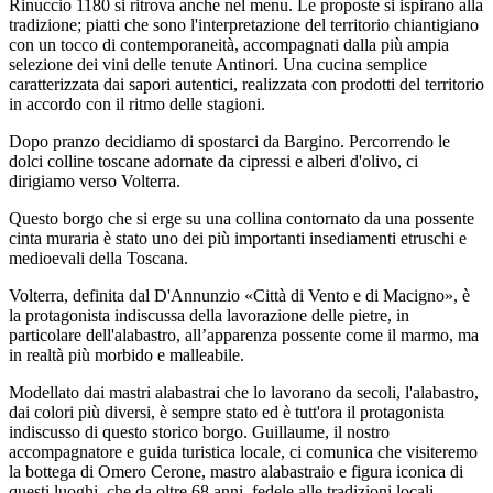
Rinuccio 1180 si ritrova anche nel menu. Le proposte si ispirano alla
tradizione; piatti che sono l'interpretazione del territorio chiantigiano
con un tocco di contemporaneità, accompagnati dalla più ampia
selezione dei vini delle tenute Antinori. Una cucina semplice
caratterizzata dai sapori autentici, realizzata con prodotti del territorio
in accordo con il ritmo delle stagioni.
Dopo pranzo decidiamo di spostarci da Bargino. Percorrendo le
dolci colline toscane adornate da cipressi e alberi d'olivo, ci
dirigiamo verso Volterra.
Questo borgo che si erge su una collina contornato da una possente
cinta muraria è stato uno dei più importanti insediamenti etruschi e
medioevali della Toscana.
Volterra, definita dal D'Annunzio «Città di Vento e di Macigno», è
la protagonista indiscussa della lavorazione delle pietre, in
particolare dell'alabastro, all’apparenza possente come il marmo, ma
in realtà più morbido e malleabile.
Modellato dai mastri alabastrai che lo lavorano da secoli, l'alabastro,
dai colori più diversi, è sempre stato ed è tutt'ora il protagonista
indiscusso di questo storico borgo. Guillaume, il nostro
accompagnatore e guida turistica locale, ci comunica che visiteremo
la bottega di Omero Cerone, mastro alabastraio e figura iconica di
questi luoghi, che da oltre 68 anni, fedele alle tradizioni locali,