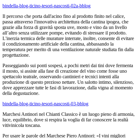
bindella-blog-ticino-tesori-nascosti-02a-bblog
Il percorso che porta dall'acino fino al prodotto finito nel calice,
passa attraverso l'innovativa architettura della cantina ipogea, che
grazie alla forza di gravità sposta uve, mosto e vino da un livello
all’altro senza utilizzare pompe, evitando di stressare il prodotto.
L'inerzia termica delle murature interrate, inoltre, consente di evitare
il condizionamento artificiale della cantina, abbassando la
temperatura per merito di una ventilazione naturale studiata fin dalla
progettazione.
Passeggiando sui ponti sospesi, a pochi metri dai tini dove fermenta
il mosto, si assiste alla fase di creazione del vino come fosse uno
spettacolo teatrale, osservando cantinieri e tecnici intenti alla
produzione di questo prezioso nettare. Un salotto intimo, silenzioso,
dove apprezzare tutte le fasi di lavorazione, dalla vigna al momento
della degustazione.
bindella-blog-ticino-tesori-nascosti-03-bblog
Marchesi Antinori nel Chianti Classico è un luogo pieno di armonia,
luce, equilibrio, dove si respira la voglia di far conoscere la realtà
vitivinicola toscana.
Per usare le parole del Marchese Piero Antinori: «I vini migliori