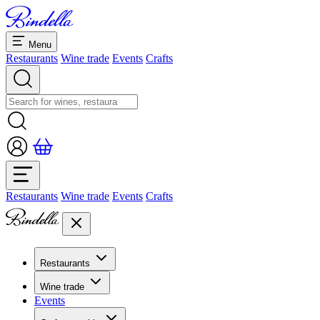
Menu
Restaurants
Wine trade
Events
Crafts
Restaurants
Wine trade
Events
Crafts
Restaurants
Overview restaurants
Wine trade
Banquets & seminars
Events
Overview
Dolcezze