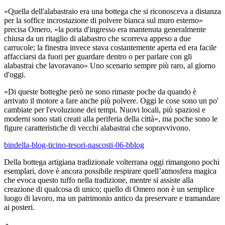
«Quella dell'alabastraio era una bottega che si riconosceva a distanza
per la soffice incrostazione di polvere bianca sul muro esterno»
precisa Omero, «la porta d'ingresso era mantenuta generalmente
chiusa da un ritaglio di alabastro che scorreva appeso a due
carrucole; la finestra invece stava costantemente aperta ed era facile
affacciarsi da fuori per guardare dentro o per parlare con gli
alabastrai che lavoravano» Uno scenario sempre più raro, al giorno
d'oggi.
«Di queste botteghe però ne sono rimaste poche da quando è
arrivato il motore a fare anche più polvere. Oggi le cose sono un po'
cambiate per l'evoluzione dei tempi. Nuovi locali, più spaziosi e
moderni sono stati creati alla periferia della città», ma poche sono le
figure caratteristiche di vecchi alabastrai che sopravvivono.
bindella-blog-ticino-tesori-nascosti-06-bblog
Della bottega artigiana tradizionale volterrana oggi rimangono pochi
esemplari, dove è ancora possibile respirare quell’atmosfera magica
che evoca questo tuffo nella tradizione, mentre si assiste alla
creazione di qualcosa di unico; quello di Omero non è un semplice
luogo di lavoro, ma un patrimonio antico da preservare e tramandare
ai posteri.