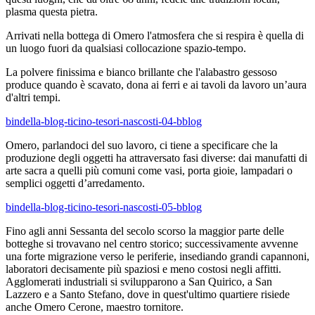
plasma questa pietra.
Arrivati nella bottega di Omero l'atmosfera che si respira è quella di
un luogo fuori da qualsiasi collocazione spazio-tempo.
La polvere finissima e bianco brillante che l'alabastro gessoso
produce quando è scavato, dona ai ferri e ai tavoli da lavoro un’aura
d'altri tempi.
bindella-blog-ticino-tesori-nascosti-04-bblog
Omero, parlandoci del suo lavoro, ci tiene a specificare che la
produzione degli oggetti ha attraversato fasi diverse: dai manufatti di
arte sacra a quelli più comuni come vasi, porta gioie, lampadari o
semplici oggetti d’arredamento.
bindella-blog-ticino-tesori-nascosti-05-bblog
Fino agli anni Sessanta del secolo scorso la maggior parte delle
botteghe si trovavano nel centro storico; successivamente avvenne
una forte migrazione verso le periferie, insediando grandi capannoni,
laboratori decisamente più spaziosi e meno costosi negli affitti.
Agglomerati industriali si svilupparono a San Quirico, a San
Lazzero e a Santo Stefano, dove in quest'ultimo quartiere risiede
anche Omero Cerone, maestro tornitore.