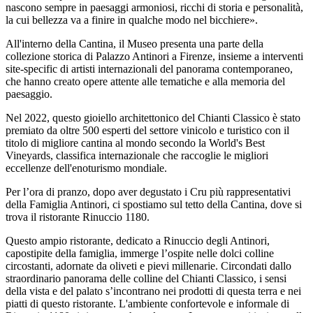
nascono sempre in paesaggi armoniosi, ricchi di storia e personalità,
la cui bellezza va a finire in qualche modo nel bicchiere».
All'interno della Cantina, il Museo presenta una parte della
collezione storica di Palazzo Antinori a Firenze, insieme a interventi
site-specific di artisti internazionali del panorama contemporaneo,
che hanno creato opere attente alle tematiche e alla memoria del
paesaggio.
Nel 2022, questo gioiello architettonico del Chianti Classico è stato
premiato da oltre 500 esperti del settore vinicolo e turistico con il
titolo di migliore cantina al mondo secondo la World's Best
Vineyards, classifica internazionale che raccoglie le migliori
eccellenze dell'enoturismo mondiale.
Per l’ora di pranzo, dopo aver degustato i Cru più rappresentativi
della Famiglia Antinori, ci spostiamo sul tetto della Cantina, dove si
trova il ristorante Rinuccio 1180.
Questo ampio ristorante, dedicato a Rinuccio degli Antinori,
capostipite della famiglia, immerge l’ospite nelle dolci colline
circostanti, adornate da oliveti e pievi millenarie. Circondati dallo
straordinario panorama delle colline del Chianti Classico, i sensi
della vista e del palato s’incontrano nei prodotti di questa terra e nei
piatti di questo ristorante. L'ambiente confortevole e informale di