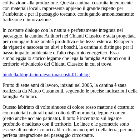
coltivazione alla produzione. Questa cantina, costruita interamente
con materiali locali, rappresenta appieno il grande rispetto per
l’ambiente e per il paesaggio toscano, coniugando armoniosamente
tradizione e innovazione.
In costante dialogo con la natura e perfettamente integrata nel
paesaggio, la cantina Antinori nel Chianti Classico è stata progettata
per coniugare funzionalità produttiva e bellezza estetica. Ricoperta
da vigneti e nascosta tra ulivi e boschi, la cantina si distingue per il
basso impatto ambientale e l'alto risparmio energetico. Essa
simboleggia lo storico legame che lega la famiglia Antinori con il
territorio vitivinicolo del Chianti Classico in cui si trova.
bindella-blog-ticino-tesori-nascosti-01-bblog
Frutto di sette anni di lavoro, iniziati nel 2005, la cantina è stata
realizzata da Marco Casamonti, seguendo le precise indicazioni della
famiglia Antinori.
Questo labirinto di volte sinuose di colore rosso mattone è costruito
con materiali naturali quali cotto dell'Impruneta, legno e corten
(detto anche acciaio patinato). Il tutto è incentrato sul legame
profondo e radicato con il territorio. Le linee e le geometrie sono
essenziali mentre i colori caldi richiamano quelli della terra, per una
perfetta integrazione nel paesaggio circostante.