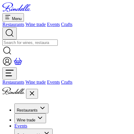
Menu
Restaurants
Wine trade
Events
Crafts
Restaurants
Wine trade
Events
Crafts
Restaurants
Overview restaurants
Wine trade
Banquets & seminars
Events
Overview
Dolcezze