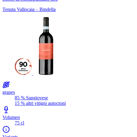
Tenuta Vallocaia – Bindella
grapes
85 % Sangiovese
15 % altri vitigni autoctoni
Volumen
75 cl
Variants