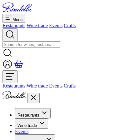
Menu
Restaurants
Wine trade
Events
Crafts
Restaurants
Wine trade
Events
Crafts
Restaurants
Overview restaurants
Wine trade
Banquets & seminars
Events
Overview
Dolcezze