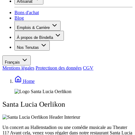
Artisanat
Assortiment
Aperçu
Vinotecas
Bons d'achat
Plâtrer
Blog
Peinture
Inspiration
Emplois & Carrière
Savoir sur le vin
Aperçu
À propos de Bindella
Postes vacants
Vue d’ensemble
Apprenants
Nos Tenutas
Histoire
Vos avantages
Tenuta Vallocaia
Magazine «La vita è bella»
Valeurs
Tenuta Vergaia
Médias
Personne de contact
Français
Les Moby Dicks
Mentions légales
Protectiuon des données
CGV
Contacts
Durabilité
Home
Santa Lucia Oerlikon
Un concert au Hallenstadion ou une comédie musicale au Theater
11? Avant cela, venez vous régaler dans notre restaurant Santa Lucia