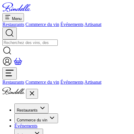
Menu
Restaurants
Commerce du vin
Événements
Artisanat
Restaurants
Commerce du vin
Événements
Artisanat
Restaurants
Aperçu restaurants
Commerce du vin
Banquets et séminaires
Événements
Overview
Dolcezze