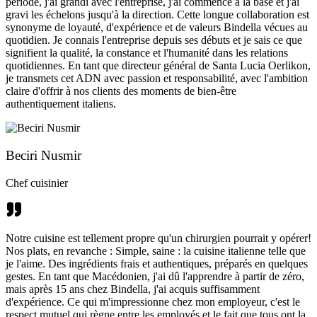
période, j'ai grandi avec l'entreprise, j'ai commencé à la base et j'ai
gravi les échelons jusqu'à la direction. Cette longue collaboration est
synonyme de loyauté, d'expérience et de valeurs Bindella vécues au
quotidien. Je connais l'entreprise depuis ses débuts et je sais ce que
signifient la qualité, la constance et l'humanité dans les relations
quotidiennes. En tant que directeur général de Santa Lucia Oerlikon,
je transmets cet ADN avec passion et responsabilité, avec l'ambition
claire d'offrir à nos clients des moments de bien-être
authentiquement italiens.
Beciri Nusmir
Chef cuisinier
Notre cuisine est tellement propre qu'un chirurgien pourrait y opérer!
Nos plats, en revanche : Simple, saine : la cuisine italienne telle que
je l'aime. Des ingrédients frais et authentiques, préparés en quelques
gestes. En tant que Macédonien, j'ai dû l'apprendre à partir de zéro,
mais après 15 ans chez Bindella, j'ai acquis suffisamment
d'expérience. Ce qui m'impressionne chez mon employeur, c'est le
respect mutuel qui règne entre les employés et le fait que tous ont la