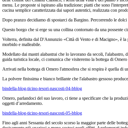
menu. Le proposte si ispirano alla tradizione; piatti che sono l'interp
cucina semplice caratterizzata dai sapori autentici, realizzata con prodot
Dopo pranzo decidiamo di spostarci da Bargino. Percorrendo le dolci co
Questo borgo che si erge su una collina contornato da una possente cin
Volterra, definita dal D'Annunzio «Città di Vento e di Macigno», è la p
morbido e malleabile.
Modellato dai mastri alabastrai che lo lavorano da secoli, l'alabastro, 
guida turistica locale, ci comunica che visiteremo la bottega di Omero C
Arrivati nella bottega di Omero l'atmosfera che si respira è quella di 
La polvere finissima e bianco brillante che l'alabastro gessoso produce 
bindella-blog-ticino-tesori-nascosti-04-bblog
Omero, parlandoci del suo lavoro, ci tiene a specificare che la produzio
oggetti d’arredamento.
bindella-blog-ticino-tesori-nascosti-05-bblog
Fino agli anni Sessanta del secolo scorso la maggior parte delle botte
decisamente più spaziosi e meno costosi negli affitti. Agglomerati in