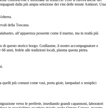
compagnati dalla più ampia selezione dei vini delle tenute Antinori. Una
olterra.
evali della Toscana.
l'alabastro, all’apparenza possente come il marmo, ma in realtà più
cusso di questo storico borgo. Guillaume, il nostro accompagnatore e
68 anni, fedele alle tradizioni locali, plasma questa pietra.
i.
a a quelli più comuni come vasi, porta gioie, lampadari o semplici
igrazione verso le periferie, insediando grandi capannoni, laboratori
, dove in quest'ultimo quartiere risiede anche Omero Cerone, maestro