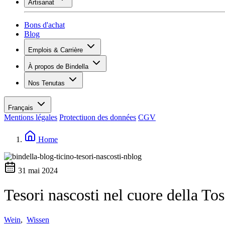
Artisanat
Assortiment
Aperçu
Vinotecas
Plâtrer
Bons d'achat
Peinture
Blog
Inspiration
Emplois & Carrière
Savoir sur le vin
Aperçu
À propos de Bindella
Postes vacants
Vue d’ensemble
Apprenants
Nos Tenutas
Histoire
Vos avantages
Tenuta Vallocaia
Magazine «La vita è bella»
Valeurs
Tenuta Vergaia
Médias
Personne de contact
Français
Les Moby Dicks
Mentions légales
Protectiuon des données
CGV
Contacts
Durabilité
Home
31 mai 2024
Tesori nascosti nel cuore della To
Wein
,
Wissen