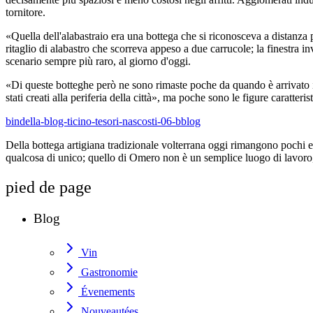
tornitore.
«Quella dell'alabastraio era una bottega che si riconosceva a distanza
ritaglio di alabastro che scorreva appeso a due carrucole; la finestra 
scenario sempre più raro, al giorno d'oggi.
«Di queste botteghe però ne sono rimaste poche da quando è arrivato i
stati creati alla periferia della città», ma poche sono le figure caratter
bindella-blog-ticino-tesori-nascosti-06-bblog
Della bottega artigiana tradizionale volterrana oggi rimangono pochi es
qualcosa di unico; quello di Omero non è un semplice luogo di lavoro,
pied de page
Blog
Vin
Gastronomie
Évenements
Nouveautées