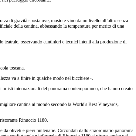
 forza di gravità sposta uve, mosto e vino da un livello all’altro senza
tificiale della cantina, abbassando la temperatura per merito di una
o teatrale, osservando cantinieri e tecnici intenti alla produzione di
icola toscana.
llezza va a finire in qualche modo nel bicchiere».
c di artisti internazionali del panorama contemporaneo, che hanno creato
o di migliore cantina al mondo secondo la World's Best Vineyards,
 ristorante Rinuccio 1180.
te da oliveti e pievi millenarie. Circondati dallo straordinario panorama
ambiente confortevole e informale di Rinuccio 1180 si ritrova anche nel