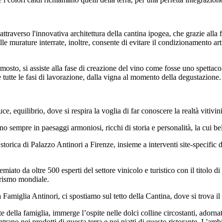
 attraverso l'innovativa architettura della cantina ipogea, che grazie alla
elle murature interrate, inoltre, consente di evitare il condizionamento ar
mosto, si assiste alla fase di creazione del vino come fosse uno spettacol
 tutte le fasi di lavorazione, dalla vigna al momento della degustazione.
, equilibrio, dove si respira la voglia di far conoscere la realtà vitivin
no sempre in paesaggi armoniosi, ricchi di storia e personalità, la cui be
 storica di Palazzo Antinori a Firenze, insieme a interventi site-specifi
emiato da oltre 500 esperti del settore vinicolo e turistico con il titol
turismo mondiale.
 Famiglia Antinori, ci spostiamo sul tetto della Cantina, dove si trova il
 della famiglia, immerge l’ospite nelle dolci colline circostanti, adorna
contrano nei prodotti di questa terra e nei piatti di questo ristorante. L'