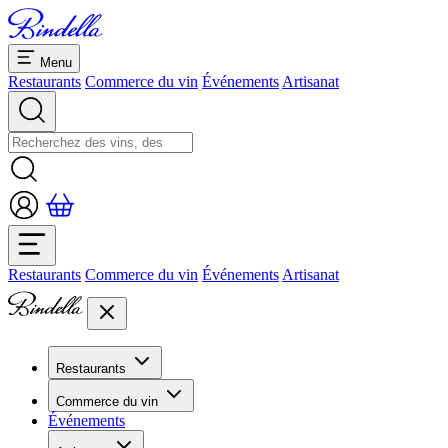
Menu
Restaurants
Commerce du vin
Événements
Artisanat
Restaurants
Commerce du vin
Événements
Artisanat
Restaurants
Aperçu restaurants
Commerce du vin
Banquets et séminaires
Événements
Overview
Dolcezze