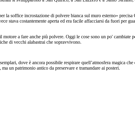
 per la soffice incrostazione di polvere bianca sul muro esterno» preci
invece stava costantemente aperta ed era facile affacciarsi da fuori per g
l motore a fare anche più polvere. Oggi le cose sono un po' cambiate pe
istiche di vecchi alabastrai che sopravvivono.
emplari, dove è ancora possibile respirare quell’atmosfera magica che ev
 ma un patrimonio antico da preservare e tramandare ai posteri.