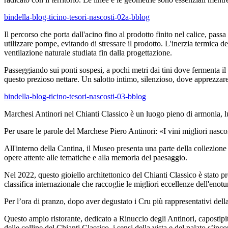
bindella-blog-ticino-tesori-nascosti-02a-bblog
Il percorso che porta dall'acino fino al prodotto finito nel calice, passa
utilizzare pompe, evitando di stressare il prodotto. L'inerzia termica d
ventilazione naturale studiata fin dalla progettazione.
Passeggiando sui ponti sospesi, a pochi metri dai tini dove fermenta il 
questo prezioso nettare. Un salotto intimo, silenzioso, dove apprezzare
bindella-blog-ticino-tesori-nascosti-03-bblog
Marchesi Antinori nel Chianti Classico è un luogo pieno di armonia, luce
Per usare le parole del Marchese Piero Antinori: «I vini migliori nasco
All'interno della Cantina, il Museo presenta una parte della collezione
opere attente alle tematiche e alla memoria del paesaggio.
Nel 2022, questo gioiello architettonico del Chianti Classico è stato pr
classifica internazionale che raccoglie le migliori eccellenze dell'eno
Per l’ora di pranzo, dopo aver degustato i Cru più rappresentativi della
Questo ampio ristorante, dedicato a Rinuccio degli Antinori, capostipite
delle colline del Chianti Classico, i sensi della vista e del palato s’in