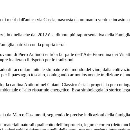
 di metri dall'antica via Cassia, nascosta da un manto verde e incastonata 
nze, in quella che dal 2012 è la dimora più rappresentativa della Famigli
miglia patrizia con la propria terra.
ovanni di Piero Antinori entrò a far parte dell’Arte Fiorentina dei Vinat
 inalterato il rispetto per le tradizioni.
rado di raccontare tutte le sfumature del mondo del vino, dalla coltivazi
e e per il paesaggio toscano, coniugando armoniosamente tradizione e in
o, la cantina Antinori nel Chianti Classico è stata progettata per coniuga
 ambientale e l'alto risparmio energetico. Essa simboleggia lo storico lega
alizzata da Marco Casamonti, seguendo le precise indicazioni della famiglia
n materiali naturali quali cotto dell'Impruneta, legno e corten (detto anc
e i colori caldi richiamano quelli della terra, per una perfetta integrazio